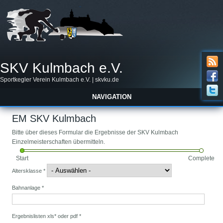
SKV Kulmbach e.V.
Sportkegler Verein Kulmbach e.V. | skvku.de
NAVIGATION
EM SKV Kulmbach
Bitte über dieses Formular die Ergebnisse der SKV Kulmbach
Einzelmeisterschaften übermitteln.
Start
Complete
Altersklasse
*
Bahnanlage
*
Ergebnislisten xls* oder pdf
*