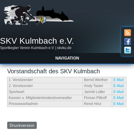
SKV Kulmbach e.V.
Sportkegler Verein Kulmbach e.V. | skvku.de
NAVIGATION
Vorstandschaft des SKV Kulmbach
1. Vorsitzender
Bernd Werther
E-Mail
2. Vorsitzender
Andy Tasler
E-Mail
Sportwart
Jannik Lotter
E-Mail
Kassier u. Mitgliederbestandsverwalter
Florian Pittroff
E-Mail
Pressewart/admin
René Hinz
E-Mail
Druckversion