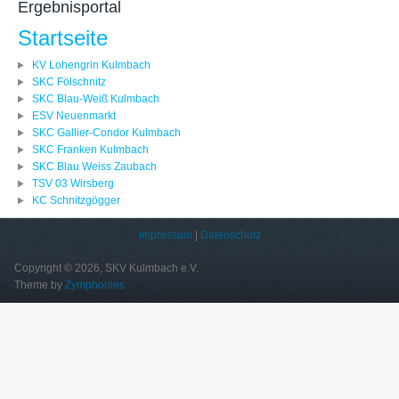
Ergebnisportal
Startseite
KV Lohengrin Kulmbach
SKC Fölschnitz
SKC Blau-Weiß Kulmbach
ESV Neuenmarkt
SKC Gallier-Condor Kulmbach
SKC Franken Kulmbach
SKC Blau Weiss Zaubach
TSV 03 Wirsberg
KC Schnitzgögger
Impressum
|
Datenschutz
Copyright © 2026, SKV Kulmbach e.V.
Theme by
Zymphonies