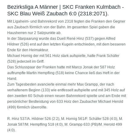
Bezirksliga A Männer | SKC Franken Kulmbach -
SKC Blau Weiß Zaubach 6:0 (2318:2071).
Mit Ligaheim- und Bahnrekord von 2318 fegten die Franken den Gegner
aus Zaubach förmlich von der Bahn. Im gesamten Spiel gaben die
Hausherren nur 2 Satzpunkte ab.
In der Starpaarung wurde das Duell René Hinz (537) gegen Alfred
Hildner (526) erst auf den letzten Kugeln entschieden, mit dem besseren
Ende für den Heimakteur.
Michael Hornig der mit 561 Holz stark aufspielte, hatte Frank Schäfer
(528) jederzeit im Griff.
Das Schlusspaar der Franken hatte mit Marco Jonak der 587 Holz
auftrumpfte Martin Hempfling (518) keine Chance ließ das Heft in der
Hand.
Zum Tagesbesten avancierte einmal mehr Max Grampp, der nach
verhaltenem Beginn (133) wie entfesselt aufspielte und mit 345 Holz auf
den zweiten 60 Schub einen neuen Bahnrekord spielte und am Ende mit
persönlicher Bestleistung von 633 Holz den Zaubacher Michael Herold
(499) förmlich überrollte.
R. Hinz 537/A. Hildner 526 (2:2), M. Hornig 561/F. Schäfer 528 (4:0), M.
Jonak 587/M. Hempfling 518 (4:0), M. Grampp 633 (PB)/M. Herold 499
(4:0).