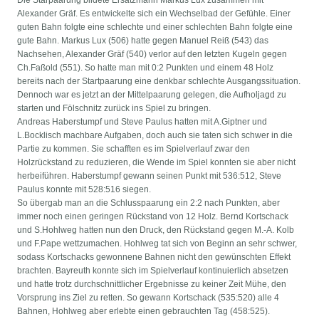
Die Starpaarung bildete Ersatzmann Markus Lux zusammen mit
Alexander Gräf. Es entwickelte sich ein Wechselbad der Gefühle. Einer
guten Bahn folgte eine schlechte und einer schlechten Bahn folgte eine
gute Bahn. Markus Lux (506) hatte gegen Manuel Reiß (543) das
Nachsehen, Alexander Gräf (540) verlor auf den letzten Kugeln gegen
Ch.Faßold (551). So hatte man mit 0:2 Punkten und einem 48 Holz
bereits nach der Startpaarung eine denkbar schlechte Ausgangssituation.
Dennoch war es jetzt an der Mittelpaarung gelegen, die Aufholjagd zu
starten und Fölschnitz zurück ins Spiel zu bringen.
Andreas Haberstumpf und Steve Paulus hatten mit A.Giptner und
L.Bocklisch machbare Aufgaben, doch auch sie taten sich schwer in die
Partie zu kommen. Sie schafften es im Spielverlauf zwar den
Holzrückstand zu reduzieren, die Wende im Spiel konnten sie aber nicht
herbeiführen. Haberstumpf gewann seinen Punkt mit 536:512, Steve
Paulus konnte mit 528:516 siegen.
So übergab man an die Schlusspaarung ein 2:2 nach Punkten, aber
immer noch einen geringen Rückstand von 12 Holz. Bernd Kortschack
und S.Hohlweg hatten nun den Druck, den Rückstand gegen M.-A. Kolb
und F.Pape wettzumachen. Hohlweg tat sich von Beginn an sehr schwer,
sodass Kortschacks gewonnene Bahnen nicht den gewünschten Effekt
brachten. Bayreuth konnte sich im Spielverlauf kontinuierlich absetzen
und hatte trotz durchschnittlicher Ergebnisse zu keiner Zeit Mühe, den
Vorsprung ins Ziel zu retten. So gewann Kortschack (535:520) alle 4
Bahnen, Hohlweg aber erlebte einen gebrauchten Tag (458:525).