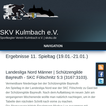
SKV Kulmbach e.V.
Sportkegler Verein Kulmbach e.V. | skvku.de
NAVIGATION
Ergebnisse 11. Spieltag (19.01.-21.01.)
Landesliga Nord Männer | Schützengilde
Bayreuth - SKC Fölschnitz 5:3 (3167:3103).
Vermeidbare Niederlage bei der Schützengilde Bayreuth
Am Spieltag in der Landesliga Nord war der SKC Fölschnitz zu Gast bei
der Schützengilde Bayreuth. Nach dem Auftaktsieg im neuen Jahr am
vergangenen Wochenende wollte man natürlich nachlegen, um in der
Tabelle den nächsten Schritt nach vorne zu machen.