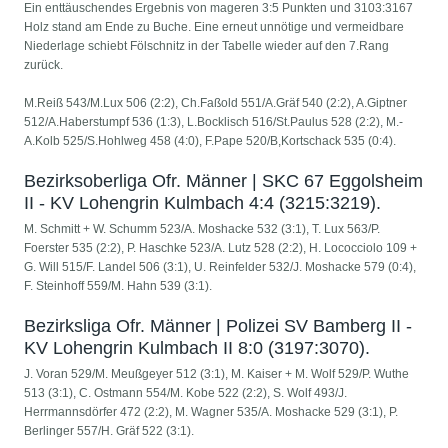
Ein enttäuschendes Ergebnis von mageren 3:5 Punkten und 3103:3167
Holz stand am Ende zu Buche. Eine erneut unnötige und vermeidbare
Niederlage schiebt Fölschnitz in der Tabelle wieder auf den 7.Rang
zurück.
M.Reiß 543/M.Lux 506 (2:2), Ch.Faßold 551/A.Gräf 540 (2:2), A.Giptner
512/A.Haberstumpf 536 (1:3), L.Bocklisch 516/St.Paulus 528 (2:2), M.-
A.Kolb 525/S.Hohlweg 458 (4:0), F.Pape 520/B,Kortschack 535 (0:4).
Bezirksoberliga Ofr. Männer | SKC 67 Eggolsheim
II - KV Lohengrin Kulmbach 4:4 (3215:3219).
M. Schmitt + W. Schumm 523/A. Moshacke 532 (3:1), T. Lux 563/P.
Foerster 535 (2:2), P. Haschke 523/A. Lutz 528 (2:2), H. Lococciolo 109 +
G. Will 515/F. Landel 506 (3:1), U. Reinfelder 532/J. Moshacke 579 (0:4),
F. Steinhoff 559/M. Hahn 539 (3:1).
Bezirksliga Ofr. Männer | Polizei SV Bamberg II -
KV Lohengrin Kulmbach II 8:0 (3197:3070).
J. Voran 529/M. Meußgeyer 512 (3:1), M. Kaiser + M. Wolf 529/P. Wuthe
513 (3:1), C. Ostmann 554/M. Kobe 522 (2:2), S. Wolf 493/J.
Herrmannsdörfer 472 (2:2), M. Wagner 535/A. Moshacke 529 (3:1), P.
Berlinger 557/H. Gräf 522 (3:1).