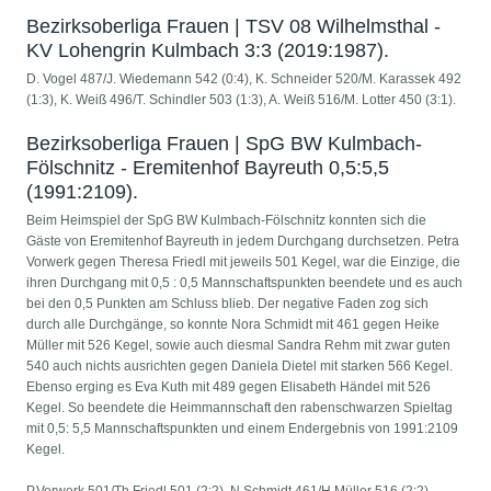
Bezirksoberliga Frauen | TSV 08 Wilhelmsthal -
KV Lohengrin Kulmbach 3:3 (2019:1987).
D. Vogel 487/J. Wiedemann 542 (0:4), K. Schneider 520/M. Karassek 492
(1:3), K. Weiß 496/T. Schindler 503 (1:3), A. Weiß 516/M. Lotter 450 (3:1).
Bezirksoberliga Frauen | SpG BW Kulmbach-
Fölschnitz - Eremitenhof Bayreuth 0,5:5,5
(1991:2109).
Beim Heimspiel der SpG BW Kulmbach-Fölschnitz konnten sich die
Gäste von Eremitenhof Bayreuth in jedem Durchgang durchsetzen. Petra
Vorwerk gegen Theresa Friedl mit jeweils 501 Kegel, war die Einzige, die
ihren Durchgang mit 0,5 : 0,5 Mannschaftspunkten beendete und es auch
bei den 0,5 Punkten am Schluss blieb. Der negative Faden zog sich
durch alle Durchgänge, so konnte Nora Schmidt mit 461 gegen Heike
Müller mit 526 Kegel, sowie auch diesmal Sandra Rehm mit zwar guten
540 auch nichts ausrichten gegen Daniela Dietel mit starken 566 Kegel.
Ebenso erging es Eva Kuth mit 489 gegen Elisabeth Händel mit 526
Kegel. So beendete die Heimmannschaft den rabenschwarzen Spieltag
mit 0,5: 5,5 Mannschaftspunkten und einem Endergebnis von 1991:2109
Kegel.