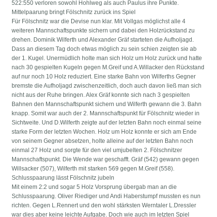
522:550 verloren sowohl Hohlweg als auch Paulus ihre Punkte.
Mittelpaarung bringt Fölschnitz zurück ins Spiel
Für Fölschnitz war die Devise nun klar. Mit Vollgas möglichst alle 4
weiteren Mannschaftspunkte sichern und dabei den Holzrückstand zu
drehen. Dominik Wilferth und Alexander Gräf starteten die Aufholjagd.
Dass an diesem Tag doch etwas möglich zu sein schien zeigten sie ab
der 1. Kugel. Unermüdlich holte man sich Holz um Holz zurück und hatte
nach 30 gespielten Kugeln gegen M.Greif und A.Willacker den Rückstand
auf nur noch 10 Holz reduziert. Eine starke Bahn von Wilferths Gegner
bremste die Aufholjagd zwischenzeitlich, doch auch davon ließ man sich
nicht aus der Ruhe bringen. Alex Gräf konnte sich nach 3 gespielten
Bahnen den Mannschaftspunkt sichern und Wilferth gewann die 3. Bahn
knapp. Somit war auch der 2. Mannschaftspunkt für Fölschnitz wieder in
Sichtweite. Und D.Wilferth zeigte auf der letzten Bahn noch einmal seine
starke Form der letzten Wochen. Holz um Holz konnte er sich am Ende
von seinem Gegner absetzen, holte alleine auf der letzten Bahn noch
einmal 27 Holz und sorgte für den viel umjubelten 2. Fölschnitzer
Mannschaftspunkt. Die Wende war geschafft. Gräf (542) gewann gegen
Willsacker (507), Wilferth mit starken 569 gegen M.Greif (558).
Schlusspaarung lässt Fölschnitz jubeln
Mit einem 2:2 und sogar 5 Holz Vorsprung übergab man an die
Schlusspaarung. Oliver Riediger und Andi Haberstumpf mussten es nun
richten. Gegen L.Rennert und den wohl stärksten Werntaler L.Dressler
war dies aber keine leichte Aufgabe. Doch wie auch im letzten Spiel