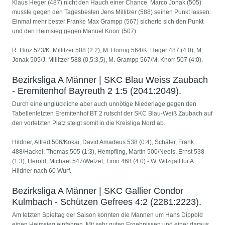
Klaus Heger (487) nicht den Hauch einer Chance. Marco Jonak (505)
musste gegen den Tagesbesten Jens Millitzer (588) seinen Punkt lassen.
Einmal mehr bester Franke Max Grampp (567) sicherte sich den Punkt
und den Heimsieg gegen Manuel Knorr (507)
R. Hinz 523/K. Millitzer 508 (2:2), M. Hornig 564/K. Heger 487 (4:0), M.
Jonak 505/J. Millitzer 588 (0,5:3,5), M. Grampp 567/M. Knorr 507 (4:0).
Bezirksliga A Männer | SKC Blau Weiss Zaubach
- Eremitenhof Bayreuth 2 1:5 (2041:2049).
Durch eine unglückliche aber auch unnötige Niederlage gegen den
Tabellenletzten Eremitenhof BT 2 rutscht der SKC Blau-Weiß Zaubach auf
den vorletzten Platz steigt somit in die Kreisliga Nord ab.
Hildner, Alfred 506/Kokai, David Amadeus 538 (0:4), Schäfer, Frank
488/Hackel, Thomas 505 (1:3), Hempfling, Martin 500/Neels, Ernst 538
(1:3), Herold, Michael 547/Welzel, Timo 468 (4:0) - W. Witzgall für A.
Hildner nach 60 Wurf.
Bezirksliga A Männer | SKC Gallier Condor
Kulmbach - Schützen Gefrees 4:2 (2281:2223).
Am letzten Spieltag der Saison konnten die Mannen um Hans Dippold
einen Heimsieg einfahren. Mit sehr guten Ergebnissen und einer daraus