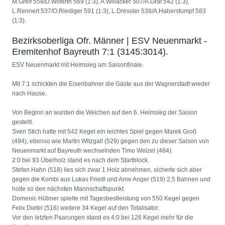
M.Greif 558/D.Wilferth 569 (1:3), A.Willacker 507/A.Gräf 542 (1.3),
L.Rennert 537/O.Riediger 591 (1:3), L.Dressler 538/A.Haberstumpf 583
(1:3).
Bezirksoberliga Ofr. Männer | ESV Neuenmarkt -
Eremitenhof Bayreuth 7:1 (3145:3014).
ESV Neuenmarkt mit Heimsieg am Saisonfinale.
Mit 7:1 schickten die Eisenbahner die Gäste aus der Wagnerstadt wieder
nach Hause.
Von Beginn an wurden die Weichen auf den 6. Heimsieg der Saison
gestellt.
Sven Stich hatte mit 542 Kegel ein leichtes Spiel gegen Marek Groß
(494), ebenso wie Martin Witzgall (529) gegen den zu dieser Saison von
Neuenmarkt auf Bayreuth wechselnden Timo Welzel (484).
2:0 bei 93 Überholz stand es nach dem Startblock.
Stefan Hahn (518) lies sich zwar 1 Holz abnehmen, sicherte sich aber
gegen die Kombi aus Lukas Friedl und Arne Anger (519) 2,5 Bahnen und
holte so den nächsten Mannschaftspunkt.
Domenic Hübner spielte mit Tagesbestleistung von 550 Kegel gegen
Felix Dietel (516) weitere 34 Kegel auf den Totalisator.
Vor den letzten Paarungen stand es 4:0 bei 126 Kegel mehr für die