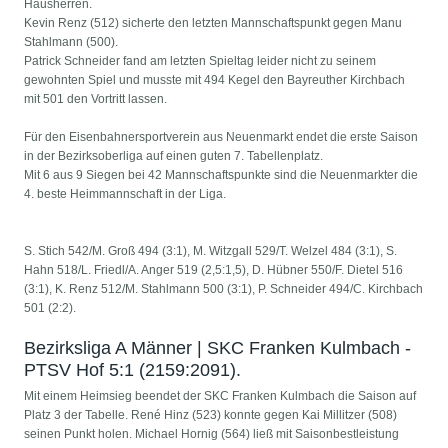
Hausherren.
Kevin Renz (512) sicherte den letzten Mannschaftspunkt gegen Manu
Stahlmann (500).
Patrick Schneider fand am letzten Spieltag leider nicht zu seinem
gewohnten Spiel und musste mit 494 Kegel den Bayreuther Kirchbach
mit 501 den Vortritt lassen.
Für den Eisenbahnersportverein aus Neuenmarkt endet die erste Saison
in der Bezirksoberliga auf einen guten 7. Tabellenplatz.
Mit 6 aus 9 Siegen bei 42 Mannschaftspunkte sind die Neuenmarkter die
4. beste Heimmannschaft in der Liga.
S. Stich 542/M. Groß 494 (3:1), M. Witzgall 529/T. Welzel 484 (3:1), S.
Hahn 518/L. Friedl/A. Anger 519 (2,5:1,5), D. Hübner 550/F. Dietel 516
(3:1), K. Renz 512/M. Stahlmann 500 (3:1), P. Schneider 494/C. Kirchbach
501 (2:2).
Bezirksliga A Männer | SKC Franken Kulmbach -
PTSV Hof 5:1 (2159:2091).
Mit einem Heimsieg beendet der SKC Franken Kulmbach die Saison auf
Platz 3 der Tabelle. René Hinz (523) konnte gegen Kai Millitzer (508)
seinen Punkt holen. Michael Hornig (564) ließ mit Saisonbestleistung