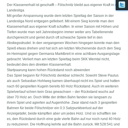
Der Klassenerhalt ist geschafft – Fölschnitz bleibt aus eigener Kraft in der
Landesliga
Mit großer Anspannung wurde dem letzten Spieltag der Saison in der
Landesliga Nord entgegen gefiebert. Mit einem Sieg konnte man den
Klassenerhalt aus eigener Kraft schaffen. In einer Saison mit Höhen und
Tiefen wurde man seit Jahresbeginn immer weiter ans Tabellenende
durchgereicht und geriet durch oft schwache Spiele tief in den
Abstiegsstrudel. In den vergangenen Wochen hingegen konnte man den
Spieß etwas drehen und hat sich am letzten Wochenende durch den Sieg
im Heimspiel gegen Germania Marktbreit in eine achtbare Ausgangslage
gebracht: Verliert man am letzten Spieltag beim SKK Werntal nicht,
bedeutet dies den direkten Klassenerhalt.
Startpaarung kann hohen Rückstand noch abwenden
Das Spiel begann für Fölschnitz denkbar schlecht. Sowohl Steve Paulus
als auch Sebastian Hohlweg kamen überhaupt nicht ins Spiel und hatten
nach 60 gespielten Kugeln bereits 60 Holz Rückstand. Auch im weiteren
Spielverlauf schien kein Gras gewachsen – der Rückstand wuchs auf
über 70 Holz an. Doch Mitte der dritten Bahn fanden sie langsam zu
ihrem Spiel und agierten auf Augenhöhe. Zwar stand nach 3 gespielten
Bahnen für beide Fölschnitzer ein 0:3 Satzpunktverlust auf der
Anzeigetafel, beide kämpften aber um jedes Holz. Und so schafften sie
es, den Rückstand durch eine gute vierte Bahn auf nur noch rund 40 Holz
zu reduzieren. Die Hoffnung kehrte auf die Bahn zurück. Mit 528:541 und