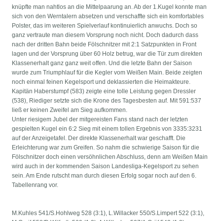
knüpfte man nahtlos an die Mittelpaarung an. Ab der 1.Kugel konnte man
sich von den Werntalern absetzen und verschaffte sich ein komfortables
Polster, das im weiteren Spielverlauf kontinuierlich anwuchs. Doch so
ganz vertraute man diesem Vorsprung noch nicht. Doch dadurch dass
nach der dritten Bahn beide Fölschnitzer mit 2:1 Satzpunkten in Front
lagen und der Vorsprung über 60 Holz betrug, war die Tür zum direkten
Klassenerhalt ganz ganz weit offen. Und die letzte Bahn der Saison
wurde zum Triumphlauf für die Kegler vom Weißen Main. Beide zeigten
noch einmal feinen Kegelsport und deklassierten die Heimakteure.
Kapitän Haberstumpf (583) zeigte eine tolle Leistung gegen Dressler
(538), Riediger setzte sich die Krone des Tagesbesten auf. Mit 591:537
ließ er keinen Zweifel am Sieg aufkommen.
Unter riesigem Jubel der mitgereisten Fans stand nach der letzten
gespielten Kugel ein 6:2 Sieg mit einem tollen Ergebnis von 3335:3231
auf der Anzeigetafel. Der direkte Klassenerhalt war geschafft. Die
Erleichterung war zum Greifen. So nahm die schwierige Saison für die
Fölschnitzer doch einen versöhnlichen Abschluss, denn am Weißen Main
wird auch in der kommenden Saison Landesliga-Kegelsport zu sehen
sein. Am Ende rutscht man durch diesen Erfolg sogar noch auf den 6.
Tabellenrang vor.
M.Kuhles 541/S.Hohlweg 528 (3:1), L.Willacker 550/S.Limpert 522 (3:1),