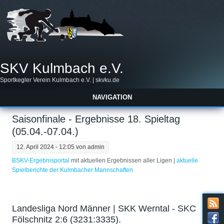
SKV Kulmbach e.V.
Sportkegler Verein Kulmbach e.V. | skvku.de
NAVIGATION
Saisonfinale - Ergebnisse 18. Spieltag
(05.04.-07.04.)
12. April 2024 - 12:05 von
admin
BSKV-Ergebnisportal
mit aktuellen Ergebnissen aller Ligen | ​
aktuelle
Spielberichte der Kulmbacher Mannschaften
Landesliga Nord Männer | SKK Werntal - SKC
Fölschnitz 2:6 (3231:3335).